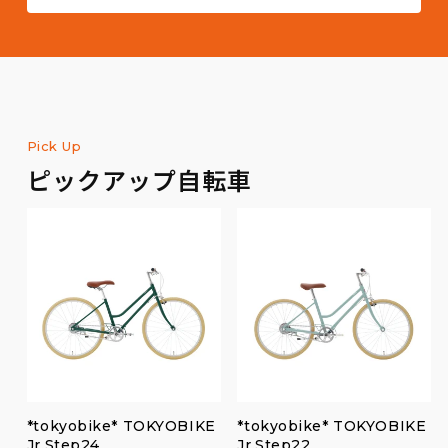
Pick Up
ピックアップ自転車
*tokyobike* TOKYOBIKE
*tokyobike* TOKYOBIKE
Jr.Step24
Jr.Step22